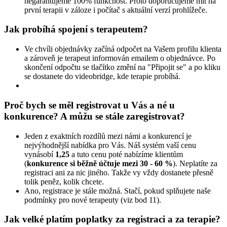
negarantujeme 100% funkčnost. Proto doporučujeme mít na
první terapii v záloze i počítač s aktuální verzí prohlížeče.
Jak probíhá spojení s terapeutem?
Ve chvíli objednávky začíná odpočet na Vašem profilu klienta
a zároveň je terapeut informován emailem o objednávce. Po
skončení odpočtu se tlačítko změní na "Připojit se" a po kliku
se dostanete do videobridge, kde terapie probíhá.
Proč bych se měl registrovat u Vás a né u
konkurence? A můžu se stále zaregistrovat?
Jeden z exaktních rozdílů mezi námi a konkurencí je
nejvýhodnější nabídka pro Vás. Náš systém vaší cenu
vynásobí
1,25
a tuto cenu poté nabízíme klientům
(
konkurence si běžně účtuje mezi 30 - 60 %
). Neplatíte za
registraci ani za nic jiného. Takže vy vždy dostanete přesně
tolik peněz, kolik chcete.
Ano, registrace je stále možná. Stačí, pokud splňujete naše
podmínky pro nové terapeuty (viz bod 11).
Jak velké platím poplatky za registraci a za terapie?