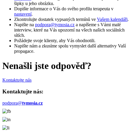
šipky u jeho obrázku.
Dopište informace o Vás do svého profilu terapeuta v
nastavení
.
Zkontrolujte dostatek vypsaných termínů ve
Vašem kalendáři
.
Napište na
podpora@tymosia.cz
a napíšeme s Vámi malé
interview, které na Vás upozorní na všech našich sociálních
sítích.
Požádejte svoje klienty, aby Vás ohodnotili.
Napište nám a zkusíme spolu vymyslet další alternativy Vaší
propagace.
Nenašli jste odpověď?
Kontaktujte nás
Kontaktujte nás:
podpora@
tymosia.cz