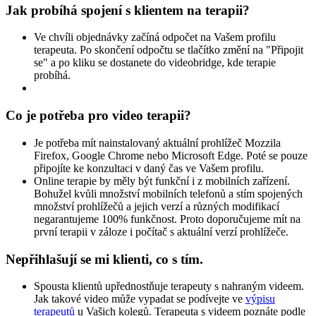
Jak probíhá spojení s klientem na terapii?
Ve chvíli objednávky začíná odpočet na Vašem profilu
terapeuta. Po skončení odpočtu se tlačítko změní na "Připojit
se" a po kliku se dostanete do videobridge, kde terapie
probíhá.
Co je potřeba pro video terapii?
Je potřeba mít nainstalovaný aktuální prohlížeč Mozzila
Firefox, Google Chrome nebo Microsoft Edge. Poté se pouze
připojíte ke konzultaci v daný čas ve Vašem profilu.
Online terapie by měly být funkční i z mobilních zařízení.
Bohužel kvůli množství mobilních telefonů a stím spojených
množství prohlížečů a jejich verzí a různých modifikací
negarantujeme 100% funkčnost. Proto doporučujeme mít na
první terapii v záloze i počítač s aktuální verzí prohlížeče.
Nepřihlašují se mi klienti, co s tím.
Spousta klientů upřednostňuje terapeuty s nahraným videem.
Jak takové video může vypadat se podívejte ve
výpisu
terapeutů
u Vašich kolegů. Terapeuta s videem poznáte podle