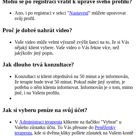
Mohu se po registraci vrátit k úpravě svého profilu?
Ano, i po registraci v sekci "
Nastavení
" můžete upravovat
svůj profil.
Proč je dobré nahrát video?
Vaše video může velmi výrazně zvýšit šanci na to, že si Vás
nějaký klient vybere. Vaše video o Vás řekne více, než
jakýkoliv jiný popis.
Jak dlouho trvá konzultace?
Konzultaci si klient objednává na 50 minut a je informován,
že terapie bude trvat 50 minut. Pokud máte jiný systém, je
potřeba o něm klienta informovat. Informován je o tom, mimo
jiné, i na Vašem profilu.
Jak si vyberu peníze na svůj účet?
V
Administraci terapeuta
klikente na tlačítko "Vybrat" u
Vašeho zůstatku účtu. To Vás přesune do
Peněženky
terapeuta
, kde si dvěma kliky pošlete zůstatek na Vašem kontě