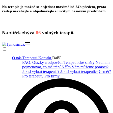
Na terapie je možné se objednat maximálně 24h předem, proto
raději
neváhejte
a objednávejte s určitým
časovým předstihem
.
Na zítřek zbývá
86
volných terapií.
O nás
Terapeuti
Kontakt
Další
FAQ: Otázky a odpovědi
Terapeutické směry
Neumím
pojmenovat, co mě trápí
S čím Vám můžeme pomoci?
Jak si vybrat terapeuta?
Jak si vybrat terapeutický směr?
Pro terapeuty
Pro firmy