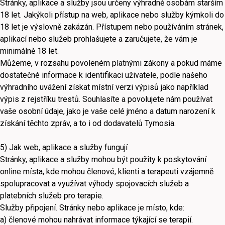
Stránky, aplikace a služby jsou určeny výhradně osobám starším
18 let. Jakýkoli přístup na web, aplikace nebo služby kýmkoli do
18 let je výslovně zakázán. Přístupem nebo používáním stránek,
aplikací nebo služeb prohlašujete a zaručujete, že vám je
minimálně 18 let.
Můžeme, v rozsahu povoleném platnými zákony a pokud máme
dostatečné informace k identifikaci uživatele, podle našeho
výhradního uvážení získat místní verzi výpisů jako například
výpis z rejstříku trestů. Souhlasíte a povolujete nám používat
vaše osobní údaje, jako je vaše celé jméno a datum narození k
získání těchto zpráv, a to i od dodavatelů Tymosia.
5) Jak web, aplikace a služby fungují
Stránky, aplikace a služby mohou být použity k poskytování
online místa, kde mohou členové, klienti a terapeuti vzájemně
spolupracovat a využívat výhody spojovacích služeb a
platebních služeb pro terapie.
Služby připojení. Stránky nebo aplikace je místo, kde:
a) členové mohou nahrávat informace týkající se terapií.