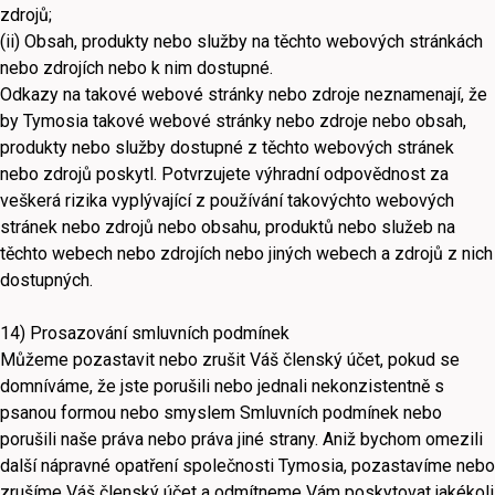
zdrojů;
(ii) Obsah, produkty nebo služby na těchto webových stránkách
nebo zdrojích nebo k nim dostupné.
Odkazy na takové webové stránky nebo zdroje neznamenají, že
by Tymosia takové webové stránky nebo zdroje nebo obsah,
produkty nebo služby dostupné z těchto webových stránek
nebo zdrojů poskytl. Potvrzujete výhradní odpovědnost za
veškerá rizika vyplývající z používání takovýchto webových
stránek nebo zdrojů nebo obsahu, produktů nebo služeb na
těchto webech nebo zdrojích nebo jiných webech a zdrojů z nich
dostupných.
14) Prosazování smluvních podmínek
Můžeme pozastavit nebo zrušit Váš členský účet, pokud se
domníváme, že jste porušili nebo jednali nekonzistentně s
psanou formou nebo smyslem Smluvních podmínek nebo
porušili naše práva nebo práva jiné strany. Aniž bychom omezili
další nápravné opatření společnosti Tymosia, pozastavíme nebo
zrušíme Váš členský účet a odmítneme Vám poskytovat jakékoli