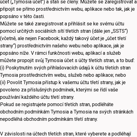
účet („Tymosia účet“) a stali se členy. Můžete se zaregistrovat a
připojit se přímo prostřednictvím webu, aplikace nebo tak, jak je
popsáno v této časti.
Můžete se také zaregistrovat a přihlásit se ke svému účtu
pomocí určitých sociálních sítí třetích stran (dále jen „SSTS“)
(včetně, ale nejen Facebook; každý takový účet je „účet třetí
strany“) prostřednictvím našeho webu nebo aplikace, jak je
popsáno níže. V rámci funkčnosti webu, aplikací a služeb
můžete propojit svůj Tymosia účet s účty třetích stran, a to buď:
(i) Poskytnutím svých přihlašovacích údajů k účtu třetích stran
Tymosia prostřednictvím webu, služeb nebo aplikace; nebo
(ii) Povolit Tymosia přístup k vašemu účtu třetí strany, jak je
povoleno za příslušných podmínek, kterými se řídí vaše
používání každého účtu třetí strany.
Pokud se registrujete pomocí třetích stran, podléháte
obchodním podmínkám Tymosia a Tymosia na svých stránkách
nepodléhá obchodním podmínkám třetí strany.
V závislosti na účtech třetích stran, které vyberete a podléhají