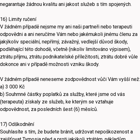
negarantuje žádnou kvalitu ani jakost služeb s tím spojených.
16) Limity ručení
V žádném případě nejsme my ani naši partneři nebo terapeuti
odpovědni a ani neručíme Vám nebo jakémukoli jinému členu za
jakýkoliv speciální, nepřímý, závažný, vedlejší důvod škody,
podléhající této dohodě, včetně (nikoliv limitováno výpisem),
ztrátu příjmu, ztrátu podnikatelské příležitosti, ztrátu dobré vůle
dokonce ani v případě možnosti vzniku škody.
V žádném případě neneseme zodpovědnost vůči Vám vyšší než:
a) 3 000 Kč
b) Souhrnné částky poplatků za služby, které jsme od vás
(terapeuta) získaly ze služeb, ke kterým se vztahuje
odpovědnost, za posledních šest (6) měsíců.
17) Odškodnění
Souhlasíte s tím, že budete bránit, udržovat nepoškozenost a
zajišťovat Tymosia před a proti jakýkoli ztrátám, nákladům,