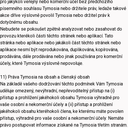
pro jakýkoli veřejný nebo komerční účel bez předchozího
písemného souhlasu Tymosia nebo držitele práv, ledaže takové
akce dříve výslovně povolil Tymosia nebo držitel práv k
dotyčnému obsahu.
Nebudete se pokoušet zpětně analyzovat nebo zasahovat do
provozu kterékoli části těchto stránek nebo aplikací. Tato
stránka nebo aplikace nebo jakákoli část těchto stránek nebo
aplikace nesmí být reprodukována, duplikována, kopírována,
prodávána, dále prodávána nebo jinak používána pro komerční
účely, které Tymosia výslovně nepovoluje.
11) Práva Tymosia na obsah a členský obsah
Na základě vašeho dodržování těchto podmínek Vám Tymosia
uděluje omezený, nevýhradní, nepřevoditelný přístup na (i)
přístup a prohlížení jakéhokoli obsahu Tymosia výhradně pro
vaše osobní a nekomerční účely a (ii) přístup a prohlížení
jakéhokoli obsahu kteréhokoli člena, ke kterému máte povolen
přístup, výhradně pro vaše osobní a nekomerční účely. Nemáte
právo postupovat informace získané na Tymosia třetím stranám.