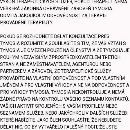
VÝKON TERAPEUTICKÝCH SLUŽEB, POKUD TERAPEUT NEMÁ
VEŠKERÁ ZÁKONNÁ OPRÁVNĚNÍ. ZÁROVEŇ TYMOSIA
ODMÍTÁ JAKOUKOLIV ODPOVĚDNOST ZA TERAPIE
PROVÁDĚNÉ TERAPEUTY.
POKUD SE ROZHODNETE DĚLAT KONZULTACE PŘES
TYMOSIA ROZUMÍTE A SOUHLASÍTE S TÍM, ŽE VÁŠ VZTAH S
TYMOSIA JE OMEZEN POUZE NA ČLENSTVÍ A ŽE TYMOSIA JE
POUHÝM NEZÁVISLÝM ZPROSTŘEDKOVATELEM TŘETÍCH
STRAN A NE ZAMĚSTNAVATELEM, AGENTUROU NEBO
PARTNEREM A ZÁROVEŇ, ŽE TERAPEUTICKÉ SLUŽBY
PROVÁDÍTE NA VLASTNÍ ODPOVĚDNOST A POD VLASTNÍM
JMÉNEM A PRO VLASTNÍ VÝHODY A NE NA ODPOVĚDNOST A
PRO VÝHODY TYMOSIA. TYMOSIA NEKONTROLUJE A NEMÁ
ŽÁDNÉ PRÁVO NA KONTROLU VAŠEHO SEZNAMU KONTAKTŮ,
VAŠICH AKTIVIT SPOJENÝCH S VAŠÍM PROFILEM NEBO
SEZNAMEM SLUŽEB, NEBO JAKÝCHKOLIV DALŠÍCH SLUŽEB,
KTERÉ NABÍZÍTE. JAKO ČLEN SOUHLASÍTE, ŽE NEBUDETE
DĚLAT NIC, CO BY VYTVÁŘELO FALEŠNÝ POCIT, ŽE JSTE