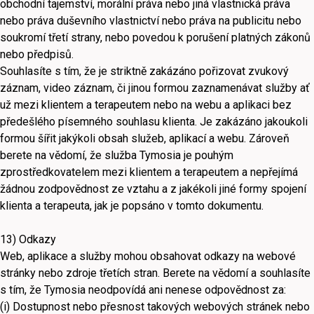
obchodní tajemství, morální práva nebo jiná vlastnická práva
nebo práva duševního vlastnictví nebo práva na publicitu nebo
soukromí třetí strany, nebo povedou k porušení platných zákonů
nebo předpisů.
Souhlasíte s tím, že je striktně zakázáno pořizovat zvukový
záznam, video záznam, či jinou formou zaznamenávat služby ať
už mezi klientem a terapeutem nebo na webu a aplikaci bez
předešlého písemného souhlasu klienta. Je zakázáno jakoukoli
formou šířit jakýkoli obsah služeb, aplikací a webu. Zároveň
berete na vědomí, že služba Tymosia je pouhým
zprostředkovatelem mezi klientem a terapeutem a nepřejímá
žádnou zodpovědnost ze vztahu a z jakékoli jiné formy spojení
klienta a terapeuta, jak je popsáno v tomto dokumentu.
13) Odkazy
Web, aplikace a služby mohou obsahovat odkazy na webové
stránky nebo zdroje třetích stran. Berete na vědomí a souhlasíte
s tím, že Tymosia neodpovídá ani nenese odpovědnost za:
(i) Dostupnost nebo přesnost takových webových stránek nebo