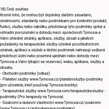
18) Celý souhlas
Kromě toho, že mohou být doplněny dalšími zásadami,
směrnicemi, standardy nebo podmínkami pro konkrétní produkt,
funkci, službu nebo nabídku, představují tyto podmínky úplné a
výhradní porozumění a dohodu mezi společností Tymosia a
Vámi ohledně stránky, aplikace, služby, obsah a jakékoli
požadavky na terapeutické služby učiněné prostřednictvím
stránek, aplikací a služeb a těchto podmínek nahrazují veškerá
předchozí ústní nebo písemná ujednání nebo dohody mezi
Tymosia a Vámi týkající se rezervací, webu, aplikace, služby a
obsahu.
- Obchodní podmínky (odkaz)
- Platební služby www.Tymosia.cz/platebnisluzby-podminky
(pro uživatele, kteří používají Tymosia kredity)
- Terapeutické služby www.Tymosia.com/terapeutickesluzby-
podminky (Pro terapeuty na Tymosia)
- Soukromí a duševní vlastnictví www.Tymosia.cz/soukromi
(www.Tymosia.cz/autorskeprava-podminky),