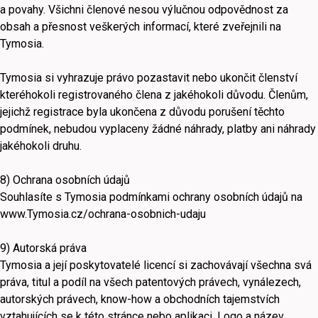
a povahy. Všichni členové nesou výlučnou odpovědnost za
obsah a přesnost veškerých informací, které zveřejnili na
Tymosia.
Tymosia si vyhrazuje právo pozastavit nebo ukončit členství
kteréhokoli registrovaného člena z jakéhokoli důvodu. Členům,
jejichž registrace byla ukončena z důvodu porušení těchto
podmínek, nebudou vyplaceny žádné náhrady, platby ani náhrady
jakéhokoli druhu.
8) Ochrana osobních údajů
Souhlasíte s Tymosia podmínkami ochrany osobních údajů na
www.Tymosia.cz/ochrana-osobnich-udaju
9) Autorská práva
Tymosia a její poskytovatelé licencí si zachovávají všechna svá
práva, titul a podíl na všech patentových právech, vynálezech,
autorských právech, know-how a obchodních tajemstvích
vztahujících se k této stránce nebo aplikaci. Logo a název