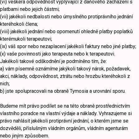
(vi) veškerá odpovědnost vyplývající z daňového zacházení s
platbami nebo jejich částmi;
(vii) jakékoli nedbalosti nebo úmyslného protiprávního jednání
kteréhokoli člena;
(viii) jakékoli jednání nebo opomenutí ohledně platby poplatků
kterémukoli terapeutovi;
(ix) váš spor nebo nezaplacení jakékoli faktury nebo jiné platby;
(x) vaše povinnosti jako terapeuta nebo k terapeutovi.
Jakékoli takové odškodnění je podmíněno tím, že:
a) vám písemně oznámíme jakýkoli takový nárok, požadavek,
akci, náklady, odpovědnost, ztrátu nebo hrozbu kteréhokoli z
nich;
b) jste spolupracovali na obraně Tymosia a urovnání sporu.
Budeme mít právo podílet se na této obraně prostřednictvím
vlastního poradce na vlastní výdaje a náklady. Vyhrazujeme si
právo nahlásit jakékoli protiprávní jednání, o kterém jsme se
dozvěděli, příslušným vládním orgánům, vládním agenturám
nebo jiným způsobem.