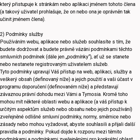
který přistupuje k stránkám nebo aplikaci jménem tohoto člena
(a takový uživatel prohlašuje, že on nebo ona je oprávněn tak
učinit jménem člena).
2) Podmínky služby
Používáním webu, aplikace nebo služeb souhlasíte s tím, že
budete dodržovat a budete právně vázáni podmínkami těchto
smluvních podmínek (dále jen „podmínky“), ať už se stanete
nebo nestanete registrovaným uživatelem služeb.
Tyto podmínky upravují Váš přístup na web, aplikaci, služby a
veškerý obsah (definovaný níže) a jejich použití a vaši účast v
programu doporučení (definovaném níže) a představují
závaznou právní dohodu mezi Vámi a Tymosia. Kromě toho
mohou mít některé oblasti webu a aplikace (a váš přístup k
určitým aspektům služeb nebo obsahu nebo jejich používání)
zveřejněné odlišné smluvní podmínky, normy, směrnice nebo
zásady nebo mohou vyžadovat, abyste souhlasili a přijali další
pravidla a podmínky. Pokud dojde k rozporu mezi těmito
podmínkami a podmínkami zveřejněnými pro konkrétní oblast