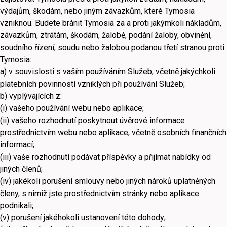
výdajům, škodám, nebo jiným závazkům, které Tymosia
vzniknou. Budete bránit Tymosia za a proti jakýmkoli nákladům,
závazkům, ztrátám, škodám, žalobě, podání žaloby, obvinění,
soudního řízení, soudu nebo žalobou podanou třetí stranou proti
Tymosia:
a) v souvislosti s vaším používáním Služeb, včetně jakýchkoli
platebních povinností vzniklých při používání Služeb;
b) vyplývajících z:
(i) vašeho používání webu nebo aplikace;
(ii) vašeho rozhodnutí poskytnout úvěrové informace
prostřednictvím webu nebo aplikace, včetně osobních finančních
informací;
(iii) vaše rozhodnutí podávat příspěvky a přijímat nabídky od
jiných členů;
(iv) jakékoli porušení smlouvy nebo jiných nároků uplatněných
členy, s nimiž jste prostřednictvím stránky nebo aplikace
podnikali;
(v) porušení jakéhokoli ustanovení této dohody;