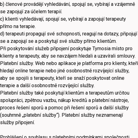
b) členové provádějí vyhledávání, spojují se, vybírají a vzájemně
se zapojují za účelem terapií.
c) klienti vyhledávají, spojují se, vybírají a zapojují terapeuty
přímo na terapie.
d) terapeuti propagují své schopnosti, reagují na dotazy, připojují
se a zapojují se a poskytují své služby přímo klientům.
Při poskytování služeb připojení poskytuje Tymosia místo pro
klienty a terapeuty, aby se navzájem hledali a uzavírali smlouvy.
Platební služby. Web nebo aplikace je platforma pro klienty, kteří
hledají online terapie nebo jiné osobnostně rozvíjející služby,
aby se spojili s terapeuty, kteří se snaží poskytovat online
terapie a další osobnostně rozvíjející služby.
Platební služby také poskytují klientům a terapeutům určitou
spolupráci, zpětnou vazbu, nákup kreditů a platební nástroje,
proces řešení sporů a pomoc při řešení sporů a další služby
(souhrnně „platební služby“). Platební služby neznamenají
služby připojení.
Prohlášení o souhlasu s platebními podmínkami společnosti