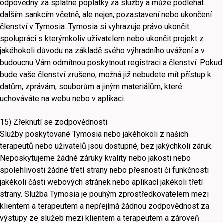
odpovědný za splatné poplatky za služby a může podléhat
dalším sankcím včetně, ale nejen, pozastavení nebo ukončení
členství v Tymosia. Tymosia si vyhrazuje právo ukončit
spolupráci s kterýmkoliv uživatelem nebo ukončit projekt z
jakéhokoli důvodu na základě svého výhradního uvážení a v
budoucnu Vám odmítnou poskytnout registraci a členství. Pokud
bude vaše členství zrušeno, možná již nebudete mít přístup k
datům, zprávám, souborům a jiným materiálům, které
uchováváte na webu nebo v aplikaci.
15) Zřeknutí se zodpovědnosti
Služby poskytované Tymosia nebo jakéhokoli z našich
terapeutů nebo uživatelů jsou dostupné, bez jakýchkoli záruk.
Neposkytujeme žádné záruky kvality nebo jakosti nebo
spolehlivosti žádné třetí strany nebo přesnosti či funkčnosti
jakékoli části webových stránek nebo aplikací jakékoli třetí
strany. Služba Tymosia je pouhým zprostředkovatelem mezi
klientem a terapeutem a nepřejímá žádnou zodpovědnost za
výstupy ze služeb mezi klientem a terapeutem a zároveň