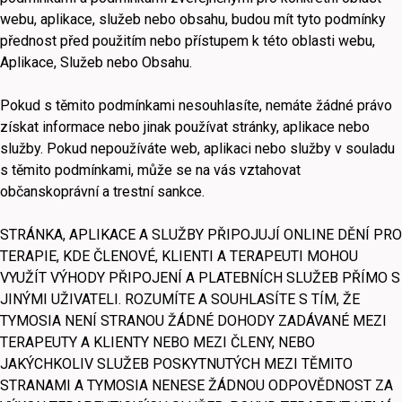
webu, aplikace, služeb nebo obsahu, budou mít tyto podmínky
přednost před použitím nebo přístupem k této oblasti webu,
Aplikace, Služeb nebo Obsahu.
Pokud s těmito podmínkami nesouhlasíte, nemáte žádné právo
získat informace nebo jinak používat stránky, aplikace nebo
služby. Pokud nepoužíváte web, aplikaci nebo služby v souladu
s těmito podmínkami, může se na vás vztahovat
občanskoprávní a trestní sankce.
STRÁNKA, APLIKACE A SLUŽBY PŘIPOJUJÍ ONLINE DĚNÍ PRO
TERAPIE, KDE ČLENOVÉ, KLIENTI A TERAPEUTI MOHOU
VYUŽÍT VÝHODY PŘIPOJENÍ A PLATEBNÍCH SLUŽEB PŘÍMO S
JINÝMI UŽIVATELI. ROZUMÍTE A SOUHLASÍTE S TÍM, ŽE
TYMOSIA NENÍ STRANOU ŽÁDNÉ DOHODY ZADÁVANÉ MEZI
TERAPEUTY A KLIENTY NEBO MEZI ČLENY, NEBO
JAKÝCHKOLIV SLUŽEB POSKYTNUTÝCH MEZI TĚMITO
STRANAMI A TYMOSIA NENESE ŽÁDNOU ODPOVĚDNOST ZA