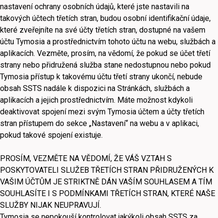
nastavení ochrany osobních údajů, které jste nastavili na
takových účtech třetích stran, budou osobní identifikační údaje,
které zveřejníte na své účty třetích stran, dostupné na vašem
účtu Tymosia a prostřednictvím tohoto účtu na webu, službách a
aplikacích. Vezměte, prosím, na vědomí, že pokud se účet třetí
strany nebo přidružená služba stane nedostupnou nebo pokud
Tymosia přístup k takovému účtu třetí strany ukončí, nebude
obsah SSTS nadále k dispozici na Stránkách, službách a
aplikacích a jejich prostřednictvím. Máte možnost kdykoli
deaktivovat spojení mezi svým Tymosia účtem a účty třetích
stran přístupem do sekce „Nastavení“ na webu a v aplikaci,
pokud takové spojení existuje.
PROSÍM, VEZMĚTE NA VĚDOMÍ, ŽE VÁŠ VZTAH S
POSKYTOVATELI SLUŽEB TŘETÍCH STRAN PŘIDRUŽENÝCH K
VAŠIM ÚČTŮM JE STRIKTNĚ DÁN VAŠÍM SOUHLASEM A TÍM
SOUHLASÍTE I S PODMÍNKAMI TŘETÍCH STRAN, KTERÉ NAŠE
SLUŽBY NIJAK NEUPRAVUJÍ.
Tymosia se nepokouší kontrolovat jakýkoli obsah SSTS za