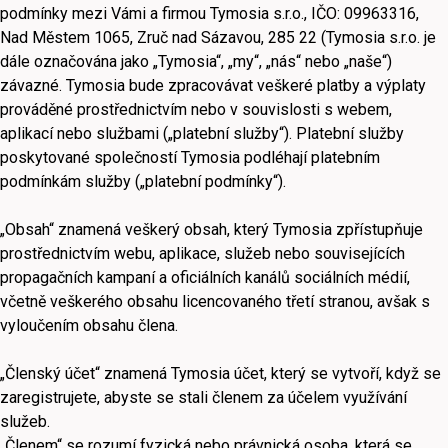
podmínky mezi Vámi a firmou Tymosia s.r.o., IČO: 09963316,
Nad Městem 1065, Zruč nad Sázavou, 285 22 (Tymosia s.r.o. je
dále označována jako „Tymosia“, „my“, „nás“ nebo „naše“)
závazné. Tymosia bude zpracovávat veškeré platby a výplaty
prováděné prostřednictvím nebo v souvislosti s webem,
aplikací nebo službami („platební služby“). Platební služby
poskytované společností Tymosia podléhají platebním
podmínkám služby („platební podmínky“).
„Obsah“ znamená veškerý obsah, který Tymosia zpřístupňuje
prostřednictvím webu, aplikace, služeb nebo souvisejících
propagačních kampaní a oficiálních kanálů sociálních médií,
včetně veškerého obsahu licencovaného třetí stranou, avšak s
vyloučením obsahu člena.
„Členský účet“ znamená Tymosia účet, který se vytvoří, když se
zaregistrujete, abyste se stali členem za účelem využívání
služeb.
„Členem“ se rozumí fyzická nebo právnická osoba, která se