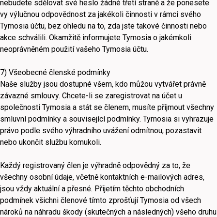
nebudete sdělovat své heslo žádné třetí straně a že ponesete
vy výlučnou odpovědnost za jakékoli činnosti v rámci svého
Tymosia účtu, bez ohledu na to, zda jste takové činnosti nebo
akce schválili. Okamžitě informujete Tymosia o jakémkoli
neoprávněném použití vašeho Tymosia účtu.
7) Všeobecné členské podmínky
Naše služby jsou dostupné všem, kdo můžou vytvářet právně
závazné smlouvy. Chcete-li se zaregistrovat na účet u
společnosti Tymosia a stát se členem, musíte přijmout všechny
smluvní podmínky a související podmínky. Tymosia si vyhrazuje
právo podle svého výhradního uvážení odmítnou, pozastavit
nebo ukončit službu komukoli.
Každý registrovaný člen je výhradně odpovědný za to, že
všechny osobní údaje, včetně kontaktních e-mailových adres,
jsou vždy aktuální a přesné. Přijetím těchto obchodních
podmínek všichni členové tímto zprošťují Tymosia od všech
nároků na náhradu škody (skutečných a následných) všeho druhu