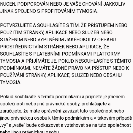
NUCEN, PODPOROVÁN NEBO JE VAŠE CHOVÁNÍ JAKKOLIV
JINAK SPOJENO S PROFITOVÁNÍM TYMOSIA.
POTVRZUJETE A SOUHLASÍTE S TÍM, ŽE PŘÍSTUPEM NEBO
POUŽITÍM STRÁNKY, APLIKACE NEBO SLUŽEB NEBO
STAŽENÍM NEBO VYPLNĚNÍM JAKÉHOKOLIV OBSAHU
PROSTŘEDNICTVÍM STRÁNEK NEBO APLIKACE, ŽE
SOUHLASÍTE S PLATEBNÍMI PODMÍNKAMI PLATFORMY
TYMOSIA A PŘIJÍMÁTE JE. POKUD NESOUHLASÍTE S TĚMITO
PODMÍNKAMI, NEMÁTE ŽÁDNÉ PRÁVO NA PŘÍSTUP NEBO K
POUŽÍVÁNÍ STRÁNKY, APLIKACE, SLUŽEB NEBO OBSAHU
TYMOSIA.
Pokud souhlasíte s těmito podmínkami a přijmete je jménem
společnosti nebo jiné právnické osoby, prohlašujete a
zaručujete, že máte oprávnění zavázat tuto společnost nebo
jinou právnickou osobu k těmto podmínkám a v takovém případě
„vy“ a „vaše“ bude odkazovat a vztahovat se na tuto společnost
nebo jinou právnickou osobu.