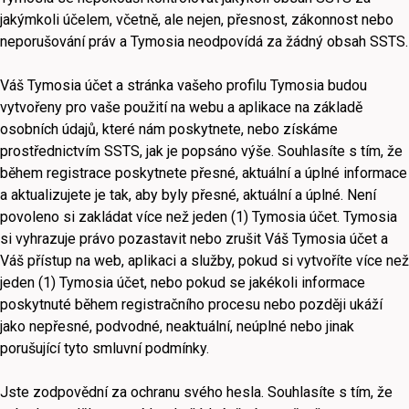
jakýmkoli účelem, včetně, ale nejen, přesnost, zákonnost nebo
neporušování práv a Tymosia neodpovídá za žádný obsah SSTS.
Váš Tymosia účet a stránka vašeho profilu Tymosia budou
vytvořeny pro vaše použití na webu a aplikace na základě
osobních údajů, které nám poskytnete, nebo získáme
prostřednictvím SSTS, jak je popsáno výše. Souhlasíte s tím, že
během registrace poskytnete přesné, aktuální a úplné informace
a aktualizujete je tak, aby byly přesné, aktuální a úplné. Není
povoleno si zakládat více než jeden (1) Tymosia účet. Tymosia
si vyhrazuje právo pozastavit nebo zrušit Váš Tymosia účet a
Váš přístup na web, aplikaci a služby, pokud si vytvoříte více než
jeden (1) Tymosia účet, nebo pokud se jakékoli informace
poskytnuté během registračního procesu nebo později ukáží
jako nepřesné, podvodné, neaktuální, neúplné nebo jinak
porušující tyto smluvní podmínky.
Jste zodpovědní za ochranu svého hesla. Souhlasíte s tím, že