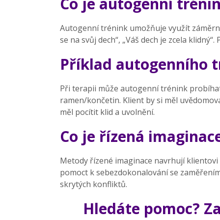
Co je autogenní tréni
Autogenní trénink umožňuje využít záměrnou
se na svůj dech“, „Váš dech je zcela klidný“.
Příklad autogenního t
Při terapii může autogenní trénink probíhat 
ramen/končetin. Klient by si měl uvědomovat,
měl pocítit klid a uvolnění.
Co je řízená imaginac
Metody řízené imaginace navrhují klientovi 
pomoct k sebezdokonalování se zaměřením n
skrytých konfliktů.
Hledáte pomoc? Zar