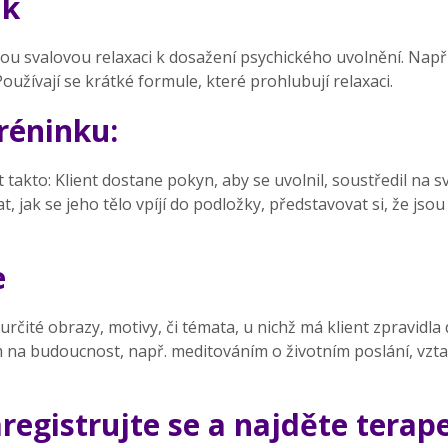
nk
 svalovou relaxaci k dosažení psychického uvolnění. Napřík
 Používají se krátké formule, které prohlubují relaxaci.
réninku:
takto: Klient dostane pokyn, aby se uvolnil, soustředil na sv
 jak se jeho tělo vpíjí do podložky, představovat si, že jsou
e
určité obrazy, motivy, či témata, u nichž má klient zpravidl
a budoucnost, např. meditováním o životním poslání, vzta
egistrujte se a najděte terap