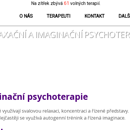
Na zítřek zbývá
61
volných terapií.
O NÁS
TERAPEUTI
KONTAKT
DALŠ
AXAČNÍ A IMAGINAČNÍ PSYCHOTER
ginační psychoterapie
 využívají svalovou relaxaci, koncentraci a řízené představ
častěji se využívá autogenní trénink a řízená imaginace.