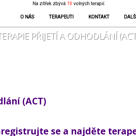
Na zítřek zbývá
16
volných terapií.
O NÁS
TERAPEUTI
KONTAKT
DALŠ
TERAPIE PŘIJETÍ A ODHODLÁNÍ (ACT
dlání (ACT)
egistrujte se a najděte terap