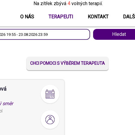
Na zítřek zbývá
4
volných terapií.
O NÁS
TERAPEUTI
KONTAKT
DALŠ
Hledat
CHCI POMOCI S VÝBĚREM TERAPEUTA
ová
ý směr
cí