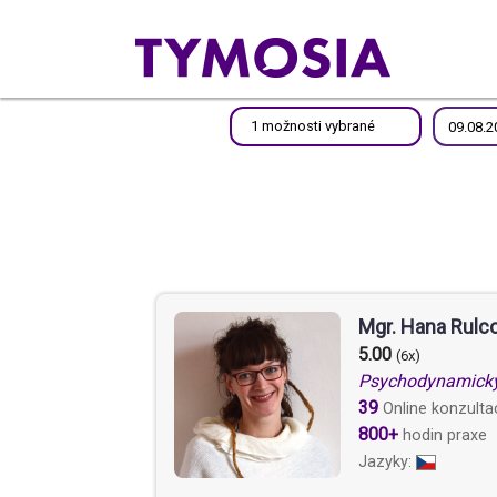
1 možnosti vybrané
Mgr. Hana Rulc
5.00
(6x)
Psychodynamick
39
Online konzulta
800+
hodin praxe
Jazyky: