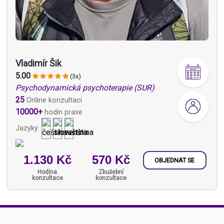
Vladimír Šik
5.00
(3x)
Psychodynamická psychoterapie (SUR)
25
Online konzultací
10000+
hodin praxe
Jazyky:
1.130 Kč
570 Kč
OBJEDNAT SE
Hodina
Zkušební
konzultace
konzultace