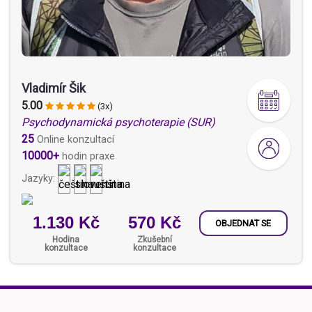
Vladimír Šik
5.00
(3x)
Psychodynamická psychoterapie (SUR)
25
Online konzultací
10000+
hodin praxe
Jazyky:
1.130 Kč
570 Kč
OBJEDNAT SE
Hodina
Zkušební
konzultace
konzultace